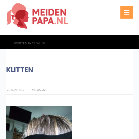
WRITTEN BY
TED GIJSEL
KLITTEN
25 JUNI 2017
|
|
VIEWS: 261