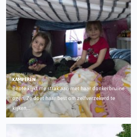
23 MAART 2019
KAMPEREN
Bente kijkt me strak aan met haar donkerbruine
ogen. Ze doet haar best om zelfverzekerd te
kijken,
...