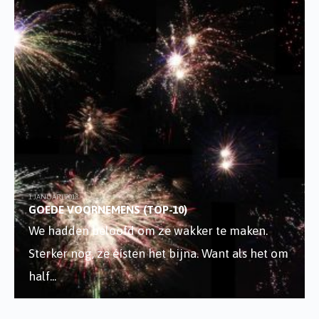
1 JANUARI 2018
GOEDE VOORNEMENS (TOP-10)
We hadden beloofd om ze wakker te maken.
Sterker nog, ze éísten het bijna. Want als het om
half
...