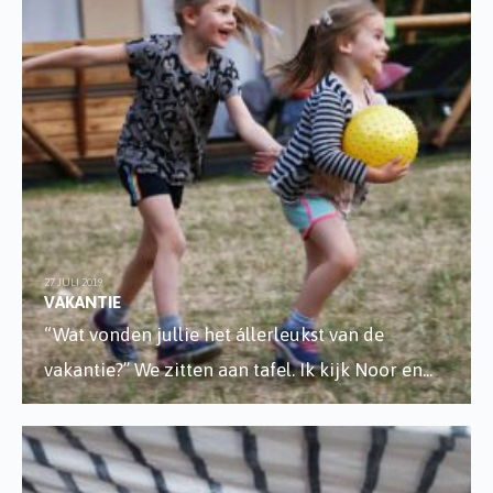
27 JULI 2019
VAKANTIE
“Wat vonden jullie het állerleukst van de
vakantie?” We zitten aan tafel. Ik kijk Noor en
...