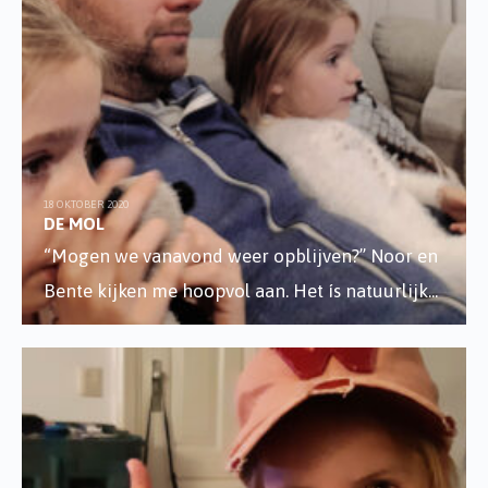
18 OKTOBER 2020
DE MOL
“Mogen we vanavond weer opblijven?” Noor en
Bente kijken me hoopvol aan. Het ís natuurlijk
...