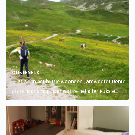
27 JULI 2020
OOSTENRIJK
“Dat we in het huisje woonden”, antwoordt Bente
als ik haar vraag naar wat ze het allerleukste
...