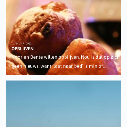
1 JANUARI 2021
OPBLIJVEN
Noor en Bente willen opblijven. Nou is dat op zich
geen nieuws, want ‘laat naar bed’ is min of
...