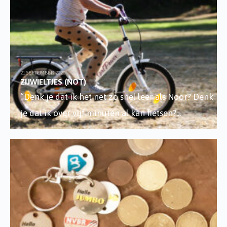
21 SEPTEMBER 2020
ZIJWIELTJES (NOT)
“Denk je dat ik het net zo snel leer als Noor? Denk
je dat ik over vijf minuten al kan fietsen?
...