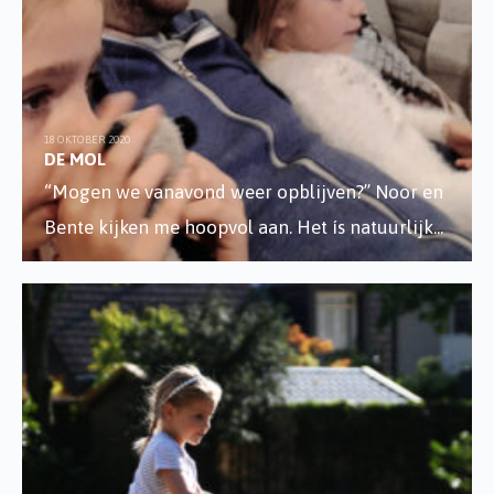
18 OKTOBER 2020
DE MOL
“Mogen we vanavond weer opblijven?” Noor en
Bente kijken me hoopvol aan. Het ís natuurlijk
...