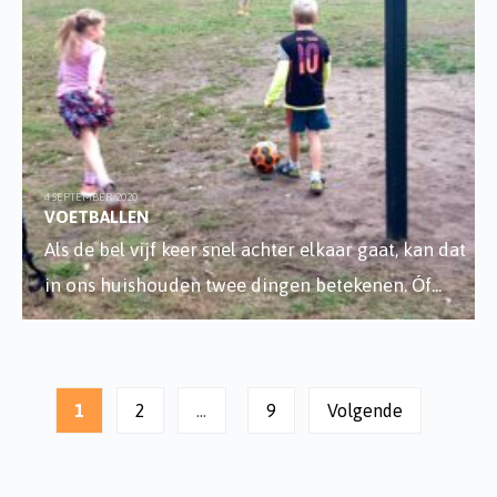
4 SEPTEMBER 2020
VOETBALLEN
Als de bel vijf keer snel achter elkaar gaat, kan dat
in ons huishouden twee dingen betekenen. Óf
...
Berichten
paginering
1
2
…
9
Volgende