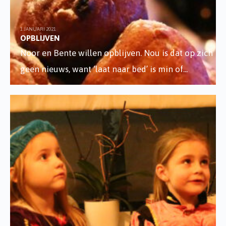
1 JANUARI 2021
OPBLIJVEN
Noor en Bente willen opblijven. Nou is dat op zich
geen nieuws, want ‘laat naar bed’ is min of
...