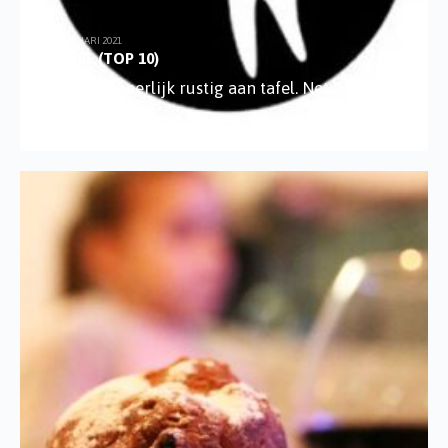
19 FEBRUARI 2021
SUKKEL (TOP 10)
We zitten heerlijk rustig aan tafel. Net zoals in
vrijwel alle andere blogs over mijn meiden is het
...