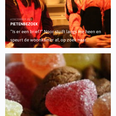
4 DECEMBER 2020
PIETENBEZOEK
“Is er een brief?” Noor stuift langs me heen en
speurt de woonkamer af, op zoek naar
...