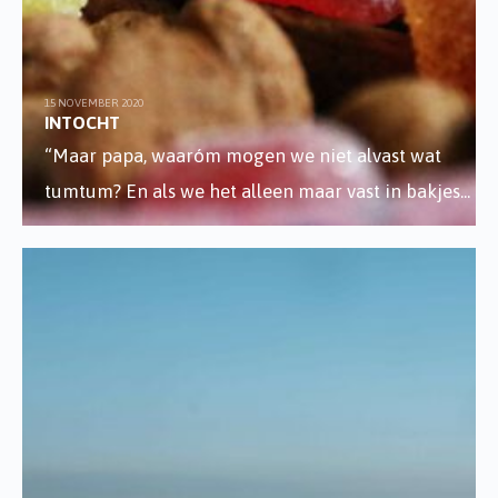
15 NOVEMBER 2020
INTOCHT
“Maar papa, waaróm mogen we niet alvast wat
tumtum? En als we het alleen maar vast in bakjes
...