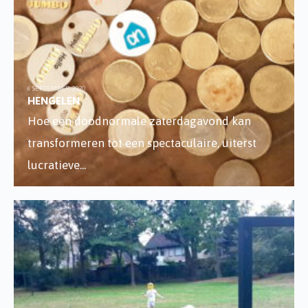
6 SEPTEMBER 2020
HENGELEN
Hoe een doodnormale zaterdagavond kan
transformeren tot een spectaculaire, uiterst
lucratieve
...