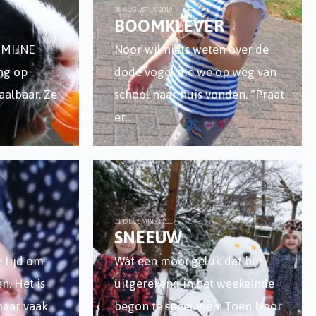
26 AUGUSTUS 2019
BOOMKLEVER
E MIJNE
Noor wil niets weten over de
ng op
dode vogel die we op weg van
aalbaar. Ze
school naar huis vonden. “Praat
er
...
11 DECEMBER 2017
SNEEUW
 tijd om
Wát een mooi geluk dat het
n. Het is
uitgerekend in het weekeinde
maar vaak
begon te sneeuwen. Toen Noor