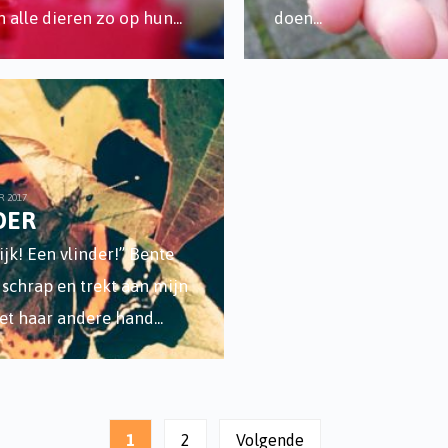
en alle dieren zo op hun
...
doen
...
R 2017
DER
ijk! Een vlinder!” Bente
 schrap en trekt aan mijn
et haar andere hand
...
1
2
Volgende