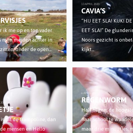
13 APRIL 2020
CAVIA’S
RVISJES
“HIJ EET SLA! KIJK! D
 ik me op en top vader
EET SLA!” De glunderi
s mijn meiden achter in
Noors gezicht is onbet
 zitten, onder de open
...
kijkt
...
6 APRIL 2018
REGENWORM
 2018
ETJE
Half negen: de hoogste
is dit de trampoline, dan
naar school te wandele
de mensen en Hello
maar drie minuutjes, 