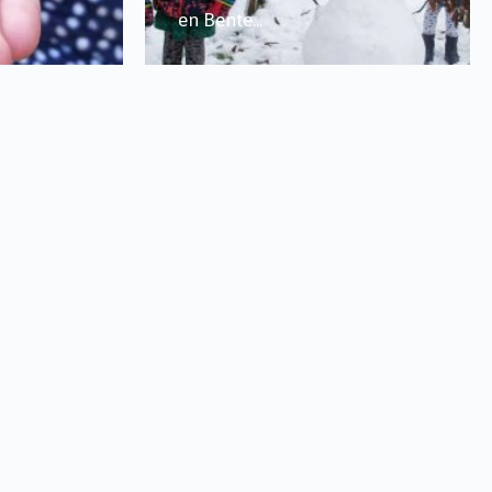
en Bente
...