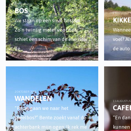
17 MEI 2020
BOS
6 MEI 2020
KIKKE
We staan op een smal bospad.
Zo’n twintig meter voor ons
Wanneer
schiet een schim van de ene naar
voel? Al
de
...
de auto
2 OKTOBER 2018
WANDELEN
13 AUGUSTUS
CAFE
“Papa, gaan we naar het
speelbos?” Bente zoekt vanaf de
“En dan 
achterbank mijn ogen. Ik rek me
kunnen 