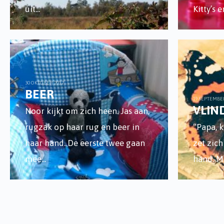
uit
...
Kitty’s 
30 OKTOBER 2017
BEER
19 SEPTEMBE
VLIN
Noor kijkt om zich heen. Jas aan,
rugzak op haar rug en beer in
“Papa, k
haar hand. De eerste twee gaan
zet zich
mee
...
hand. M
Berichten
paginering