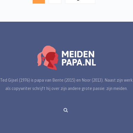
Ted Gijsel (1976) is papa van Bente (2015) en Noor (2013). Naast zijn werk
als copywriter schrijft hij over zijn andere grote passie: zijn meiden.