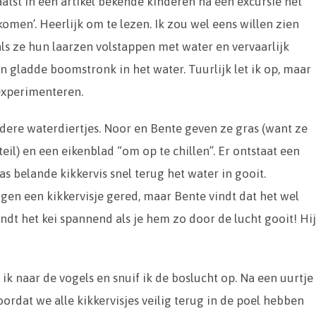
atst in een artikel bekende kinderen na een excursie het
 komen’. Heerlijk om te lezen. Ik zou wel eens willen zien
s ze hun laarzen volstappen met water en vervaarlijk
gladde boomstronk in het water. Tuurlijk let ik op, maar
 experimenteren.
dere waterdiertjes. Noor en Bente geven ze gras (want ze
eil) en een eikenblad “om op te chillen”. Er ontstaat een
as belande kikkervis snel terug het water in gooit.
gen een kikkervisje gered, maar Bente vindt dat het wel
ndt het kei spannend als je hem zo door de lucht gooit! Hi
 ik naar de vogels en snuif ik de boslucht op. Na een uurtje
ordat we alle kikkervisjes veilig terug in de poel hebben