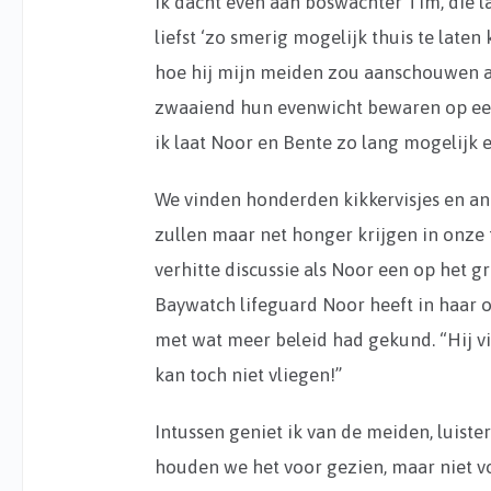
Ik dacht even aan boswachter Tim, die la
liefst ‘zo smerig mogelijk thuis te laten
hoe hij mijn meiden zou aanschouwen al
zwaaiend hun evenwicht bewaren op een 
ik laat Noor en Bente zo lang mogelijk
We vinden honderden kikkervisjes en an
zullen maar net honger krijgen in onze t
verhitte discussie als Noor een op het gr
Baywatch lifeguard Noor heeft in haar o
met wat meer beleid had gekund. “Hij vi
kan toch niet vliegen!”
Intussen geniet ik van de meiden, luister
houden we het voor gezien, maar niet vo