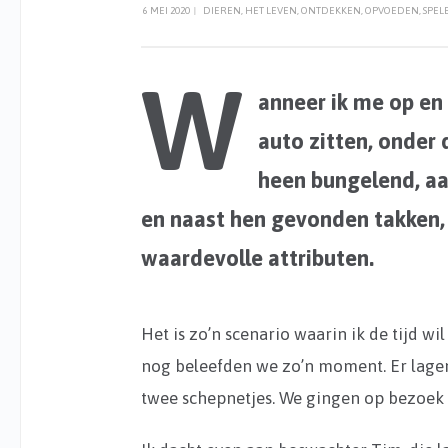
6 MEI 2020
|
DIEREN
,
HET LEVEN
,
ONTDEKKEN
,
OPVOEDEN
,
SPEL
W
anneer ik me op en 
auto zitten, onder 
heen bungelend, aa
en naast hen gevonden takken,
waardevolle attributen.
Het is zo’n scenario waarin ik de tijd wi
nog beleefden we zo’n moment. Er lagen 
twee schepnetjes. We gingen op bezoek b