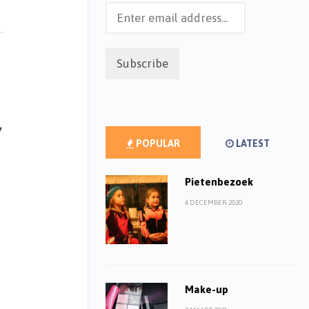
d
,
POPULAR
LATEST
Pietenbezoek
4 DECEMBER 2020
n
Make-up