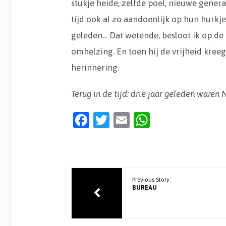
stukje heide, zelfde poel, nieuwe genera
tijd ook al zo aandoenlijk op hun hurkj
geleden… Dat wetende, besloot ik op de 
omhelzing. En toen hij de vrijheid kree
herinnering.
Terug in de tijd: drie jaar geleden waren 
Facebook
Twitter
Email
WhatsApp
Previous Story:
BUREAU