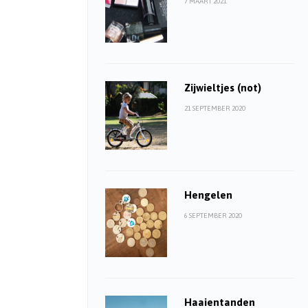
7 MAART 2021
Zijwieltjes (not)
21 SEPTEMBER 2020
Hengelen
j
6 SEPTEMBER 2020
Haaientanden