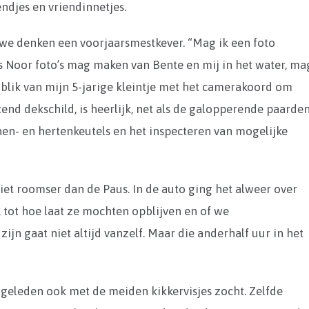
endjes en vriendinnetjes.
 we denken een voorjaarsmestkever. “Mag ik een foto
als Noor foto’s mag maken van Bente en mij in het water, ma
nblik van mijn 5-jarige kleintje met het camerakoord om
end dekschild, is heerlijk, net als de galopperende paarde
nen- en hertenkeutels en het inspecteren van mogelijke
niet roomser dan de Paus. In de auto ging het alweer over
 tot hoe laat ze mochten opblijven en of we
ijn gaat niet altijd vanzelf. Maar die anderhalf uur in het
ar geleden ook met de meiden kikkervisjes zocht. Zelfde