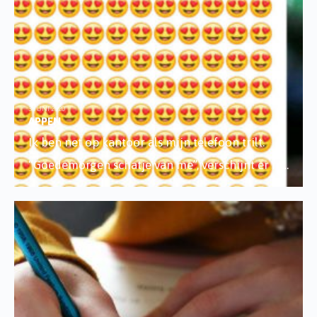
3 JUNI 2020
APPEN
Ik ben net op kantoor als mijn telefoon trilt.
“Goedemorgen schatje van me”, verschijnt er in
...