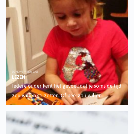
10 NOVEMBER 2018
LEZEN
Iedere ouder kent het gevoel: dat je soms de tijd
zou willen stilzetten. Of nee: zou willen
...