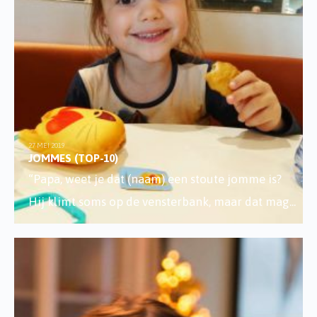
27 MEI 2019
JOMMES (TOP-10)
“Papa, weet je dat (naam) een stoute jomme is?
Hij klimt soms op de vensterbank, maar dat mag
...