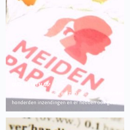
13 OKTOBER 2017
QUIZ: DE UITSLAG!
Gaaf, zo’n quiz! Ja, ok, we zijn niet bedolven onder
honderden inzendingen en er hebben ook geen
...