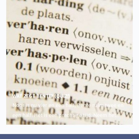
28 SEPTEMBER 2017
WAT ZEGT BENTE? (QUIZ!)
Noor is nu vier en een half, Bente ruim twee en
een half. Het is een prachtige tijd. Neem het
...