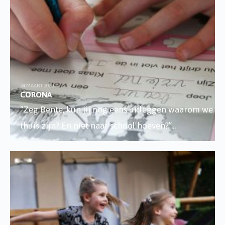
24 MAART 2020
CORONA
“Zeg Bente, kun jij nog eens uitleggen waarom we
thuis zijn? En niet naar school hoeven?”
...