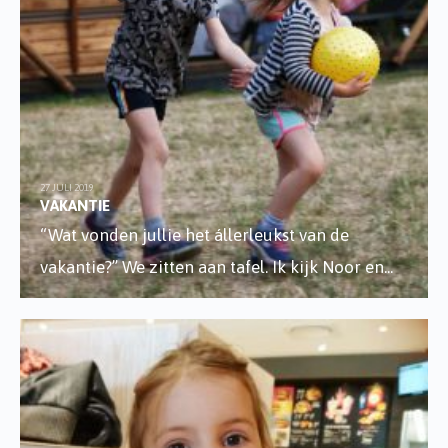
27 JULI 2019
VAKANTIE
“Wat vonden jullie het állerleukst van de
vakantie?” We zitten aan tafel. Ik kijk Noor en
...