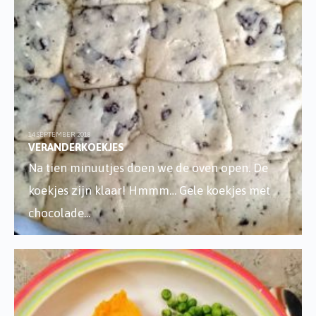
14 SEPTEMBER 2018
VERANDERKOEKJES
Na tien minuutjes doen we de oven open. De
koekjes zijn klaar! Hmmm… Gele koekjes met
chocolade
...