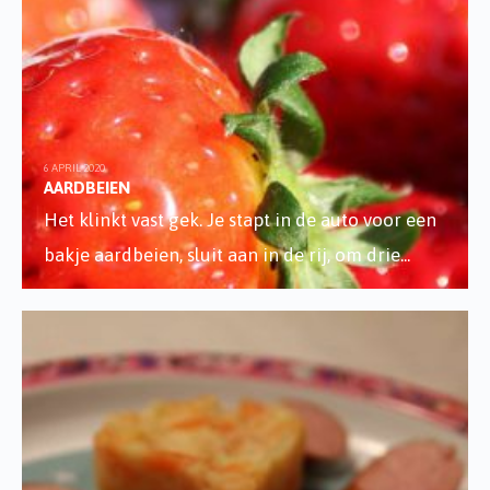
6 APRIL 2020
AARDBEIEN
Het klinkt vast gek. Je stapt in de auto voor een
bakje aardbeien, sluit aan in de rij, om drie
...