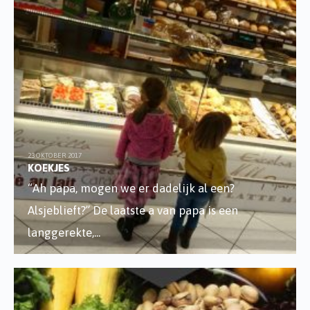
23 OKTOBER 2017
KOEKJES
“Ah papa, mogen we er dadelijk al een?
Alsjeblieft?” De laatste a van papa is een
langgerekte,
...