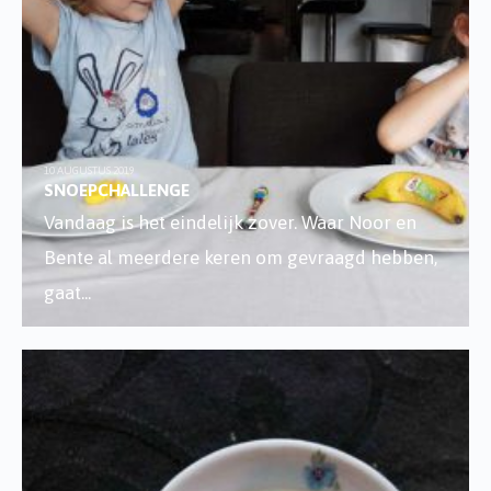
10 AUGUSTUS 2019
SNOEPCHALLENGE
Vandaag is het eindelijk zover. Waar Noor en
Bente al meerdere keren om gevraagd hebben,
gaat
...