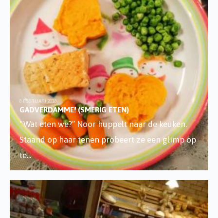
8 FEBRUARI 2018
GADVERDAMME! (SMERIG ETEN)
“Wat eten we?” Noor huppelt naar de keuken.
Staand op haar tenen probeert ze een glimp op
te
...