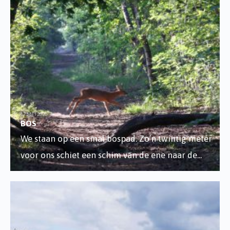
17 MEI 2020
BOS
We staan op een smal bospad. Zo’n twintig meter
voor ons schiet een schim van de ene naar de
...