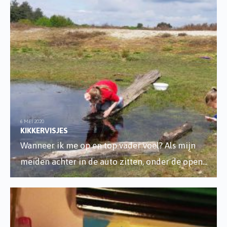
6 MEI 2020
KIKKERVISJES
Wanneer ik me op en top vader voel? Als mijn
meiden achter in de auto zitten, onder de open
...