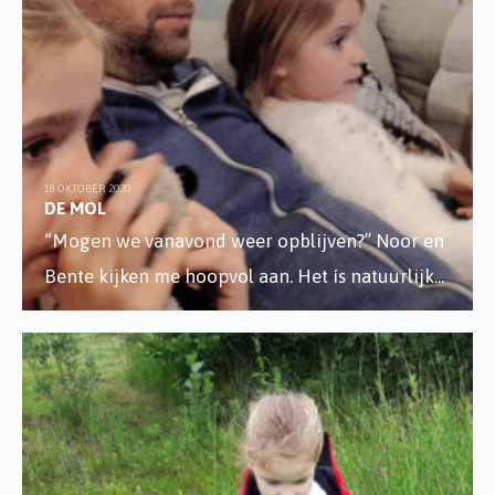
18 OKTOBER 2020
DE MOL
“Mogen we vanavond weer opblijven?” Noor en
Bente kijken me hoopvol aan. Het ís natuurlijk
...