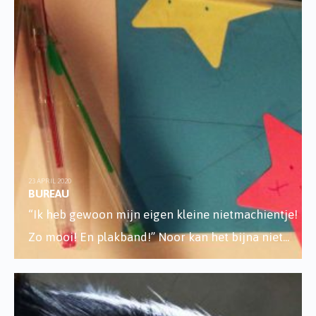
23 APRIL 2020
BUREAU
“Ik heb gewoon mijn eigen kleine nietmachientje!
Zo mooi! En plakband!” Noor kan het bijna niet
...