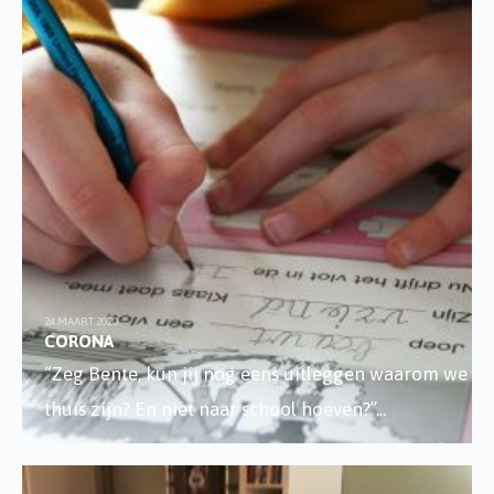
24 MAART 2020
CORONA
“Zeg Bente, kun jij nog eens uitleggen waarom we
thuis zijn? En niet naar school hoeven?”
...