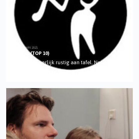
19 FEBRUARI 2021
SUKKEL (TOP 10)
We zitten heerlijk rustig aan tafel. Net zoals in
vrijwel alle andere blogs over mijn meiden is het
...