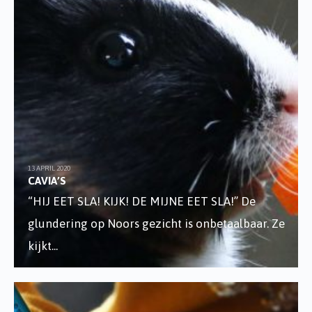
13 APRIL 2020
CAVIA’S
“HIJ EET SLA! KIJK! DE MIJNE EET SLA!” De
glundering op Noors gezicht is onbetaalbaar. Ze
kijkt
...