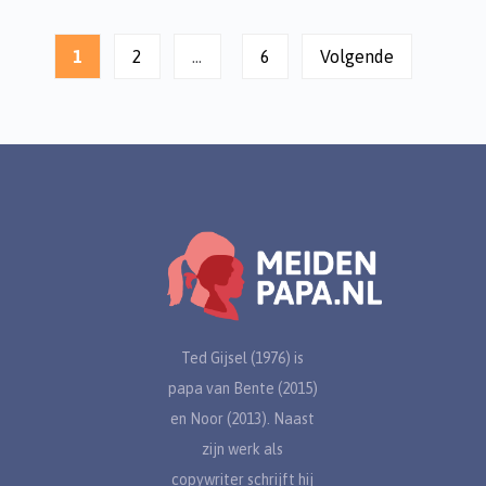
Berichten
paginering
1
2
…
6
Volgende
Ted Gijsel (1976) is
papa van Bente (2015)
en Noor (2013). Naast
zijn werk als
copywriter schrijft hij