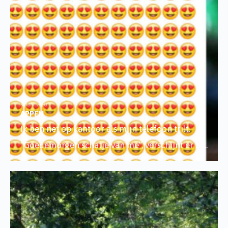
3 JUNI 2020
APPEN
Ik ben net op kantoor als mijn telefoon trilt.
“Goedemorgen schatje van me”, verschijnt er in
...