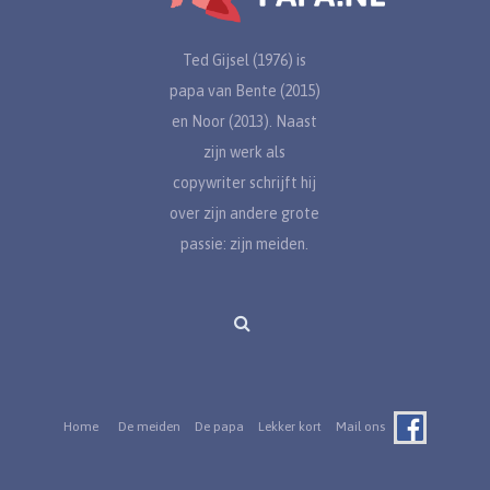
Ted Gijsel (1976) is
papa van Bente (2015)
en Noor (2013). Naast
zijn werk als
copywriter schrijft hij
over zijn andere grote
passie: zijn meiden.
Home
De meiden
De papa
Lekker kort
Mail ons