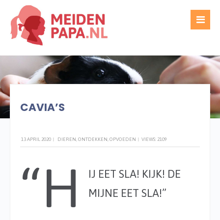
WRITTEN BY
TED GIJSEL
CAVIA’S
13 APRIL 2020
|
DIEREN
,
ONTDEKKEN
,
OPVOEDEN
|
VIEWS: 2109
“H
IJ EET SLA! KIJK! DE
MIJNE EET SLA!”