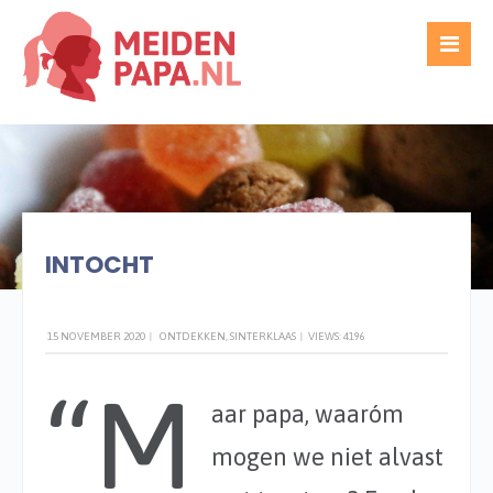
WRITTEN BY
TED GIJSEL
INTOCHT
15 NOVEMBER 2020
|
ONTDEKKEN
,
SINTERKLAAS
|
VIEWS: 4196
“M
aar papa, waaróm
mogen we niet alvast