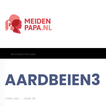
WRITTEN BY
TED GIJSEL
AARDBEIEN3
6 APRIL 2020
|
|
VIEWS: 238