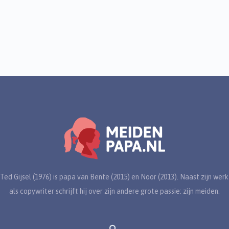
Ted Gijsel (1976) is papa van Bente (2015) en Noor (2013). Naast zijn werk
als copywriter schrijft hij over zijn andere grote passie: zijn meiden.