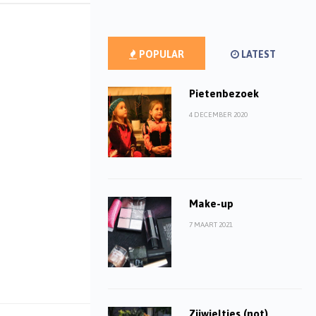
POPULAR
LATEST
Pietenbezoek
4 DECEMBER 2020
Make-up
7 MAART 2021
Zijwieltjes (not)