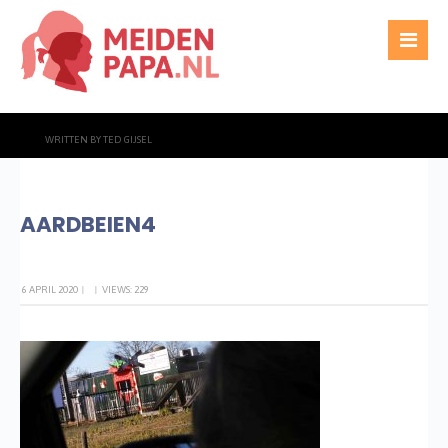
WRITTEN BY
TED GIJSEL
AARDBEIEN4
6 APRIL 2020
|
|
VIEWS: 229