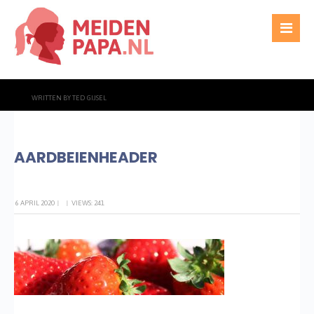
WRITTEN BY
TED GIJSEL
AARDBEIENHEADER
6 APRIL 2020
|
|
VIEWS: 241