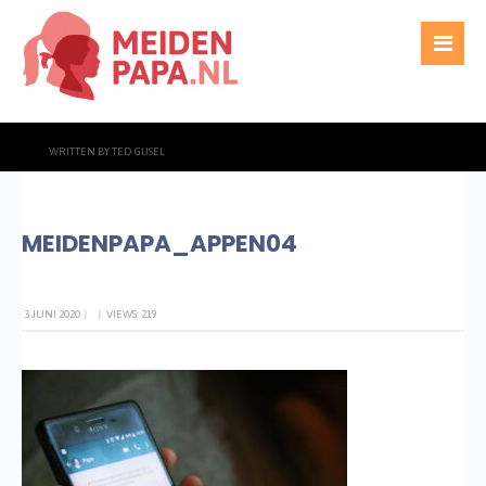
WRITTEN BY
TED GIJSEL
MEIDENPAPA_APPEN04
3 JUNI 2020
|
|
VIEWS: 219