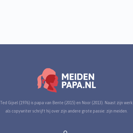
Ted Gijsel (1976) is papa van Bente (2015) en Noor (2013). Naast zijn werk
als copywriter schrijft hij over zijn andere grote passie: zijn meiden.