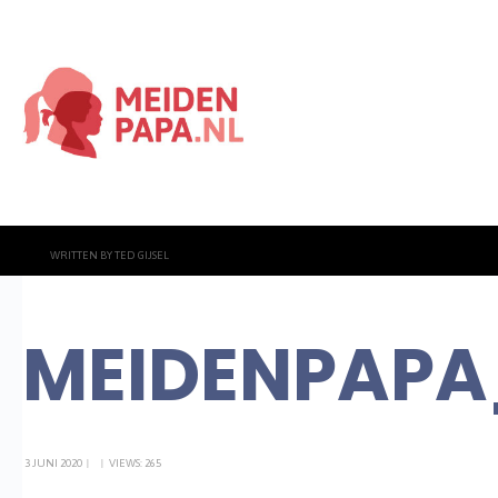
WRITTEN BY
TED GIJSEL
MEIDENPAPA
3 JUNI 2020
|
|
VIEWS: 265