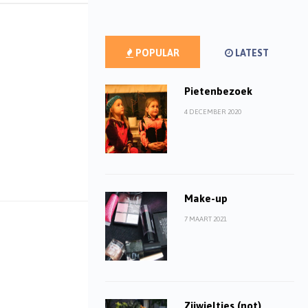
POPULAR
LATEST
Pietenbezoek
4 DECEMBER 2020
Make-up
7 MAART 2021
Zijwieltjes (not)