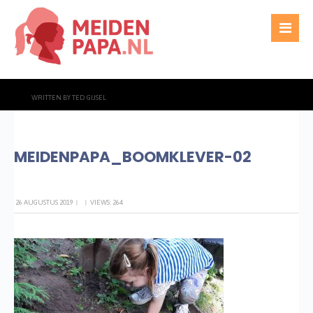
WRITTEN BY
TED GIJSEL
MEIDENPAPA_BOOMKLEVER-02
26 AUGUSTUS 2019
|
|
VIEWS: 264