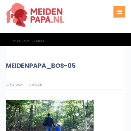
WRITTEN BY
TED GIJSEL
MEIDENPAPA_BOS-05
17 MEI 2020
|
|
VIEWS: 244