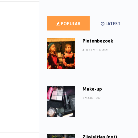
POPULAR
LATEST
Pietenbezoek
4 DECEMBER 2020
Make-up
7 MAART 2021
Zijwieltjes (not)