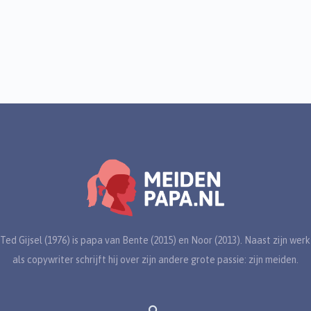
Ted Gijsel (1976) is papa van Bente (2015) en Noor (2013). Naast zijn werk
als copywriter schrijft hij over zijn andere grote passie: zijn meiden.