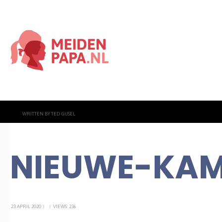
WRITTEN BY
TED GIJSEL
NIEUWE-KAM
23 APRIL 2020
|
|
VIEWS: 236