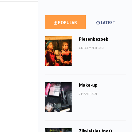
POPULAR
LATEST
Pietenbezoek
4 DECEMBER 2020
Make-up
7 MAART 2021
Zijwieltjes (not)