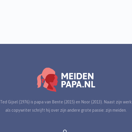
Ted Gijsel (1976) is papa van Bente (2015) en Noor (2013). Naast zijn werk
als copywriter schrijft hij over zijn andere grote passie: zijn meiden.