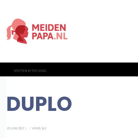
WRITTEN BY
TED GIJSEL
DUPLO
25 JUNI 2017
|
|
VIEWS: 262