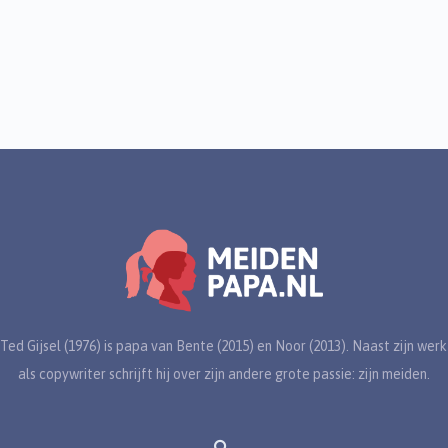
Ted Gijsel (1976) is papa van Bente (2015) en Noor (2013). Naast zijn werk
als copywriter schrijft hij over zijn andere grote passie: zijn meiden.