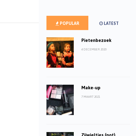
POPULAR
LATEST
Pietenbezoek
4 DECEMBER 2020
Make-up
7 MAART 2021
Zijwieltjes (not)