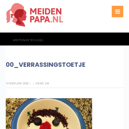
WRITTEN BY
TED GIJSEL
00_VERRASSINGSTOETJE
8 FEBRUARI 2018
|
|
VIEWS: 234