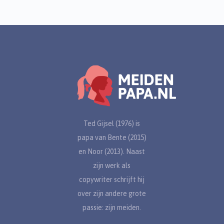
Ted Gijsel (1976) is
papa van Bente (2015)
en Noor (2013). Naast
zijn werk als
copywriter schrijft hij
over zijn andere grote
passie: zijn meiden.