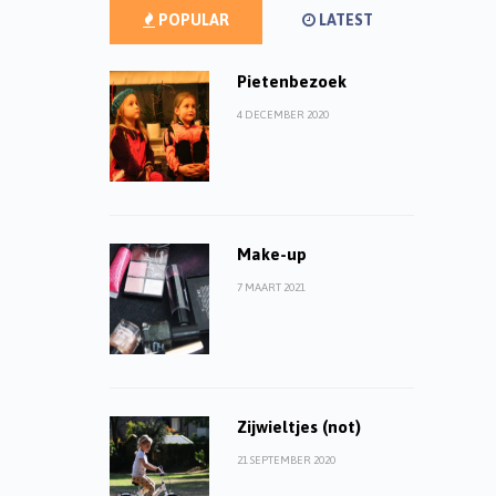
POPULAR
LATEST
Pietenbezoek
4 DECEMBER 2020
Make-up
7 MAART 2021
Zijwieltjes (not)
21 SEPTEMBER 2020