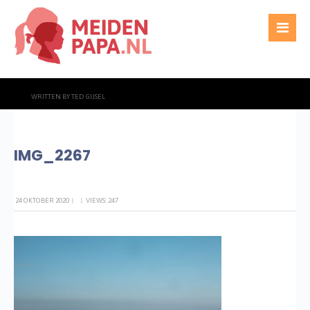
WRITTEN BY
TED GIJSEL
IMG_2267
24 OKTOBER 2020
|
|
VIEWS: 247