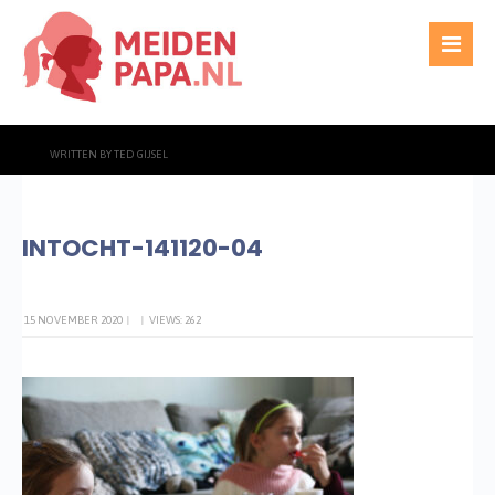
WRITTEN BY
TED GIJSEL
INTOCHT-141120-04
15 NOVEMBER 2020
|
|
VIEWS: 262