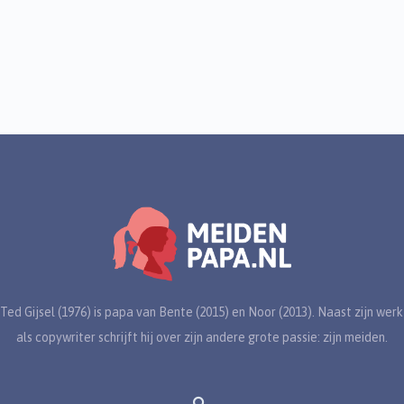
Ted Gijsel (1976) is papa van Bente (2015) en Noor (2013). Naast zijn werk
als copywriter schrijft hij over zijn andere grote passie: zijn meiden.