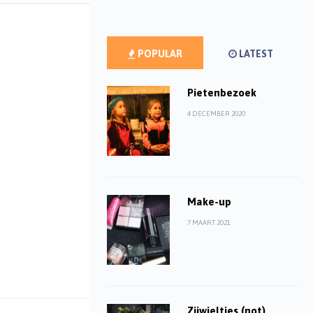
POPULAR
LATEST
Pietenbezoek
4 DECEMBER 2020
Make-up
7 MAART 2021
Zijwieltjes (not)