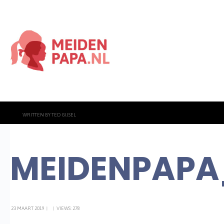
WRITTEN BY
TED GIJSEL
MEIDENPAPA
23 MAART 2019
|
|
VIEWS: 278