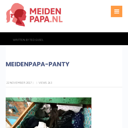
WRITTEN BY
TED GIJSEL
MEIDENPAPA-PANTY
22 NOVEMBER 2017
|
|
VIEWS: 263