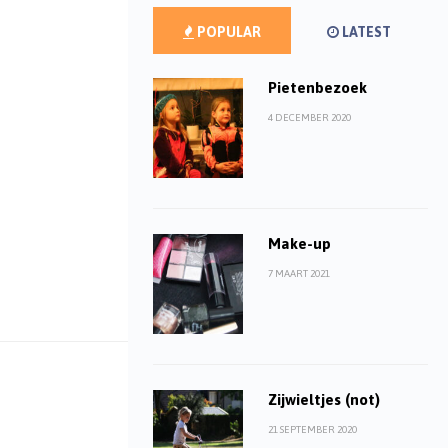
POPULAR
LATEST
Pietenbezoek
4 DECEMBER 2020
Make-up
7 MAART 2021
Zijwieltjes (not)
21 SEPTEMBER 2020