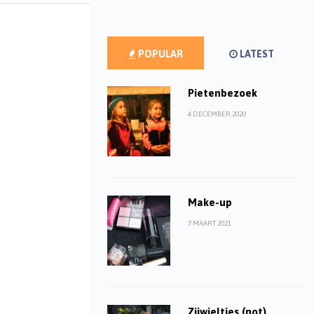
POPULAR
LATEST
Pietenbezoek
4 DECEMBER 2020
Make-up
7 MAART 2021
Zijwieltjes (not)