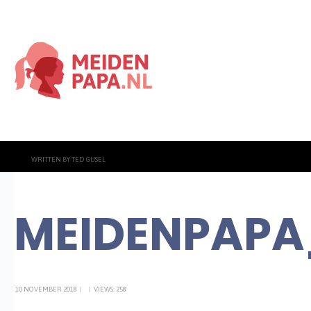
WRITTEN BY
TED GIJSEL
MEIDENPAPA_
10 NOVEMBER 2018
|
|
VIEWS: 258