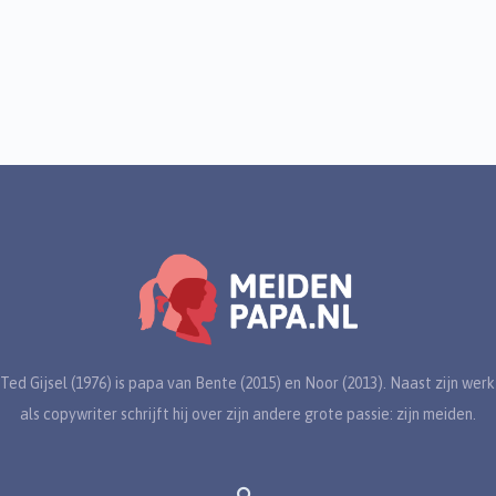
Ted Gijsel (1976) is papa van Bente (2015) en Noor (2013). Naast zijn werk
als copywriter schrijft hij over zijn andere grote passie: zijn meiden.