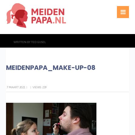
WRITTEN BY
TED GIJSEL
MEIDENPAPA_MAKE-UP-08
7 MAART 2021
|
|
VIEWS: 239