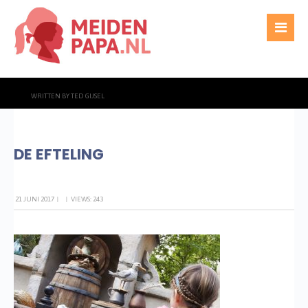
WRITTEN BY
TED GIJSEL
DE EFTELING
21 JUNI 2017
|
|
VIEWS: 243