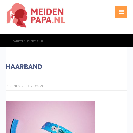
WRITTEN BY
TED GIJSEL
HAARBAND
21 JUNI 2017
|
|
VIEWS: 281