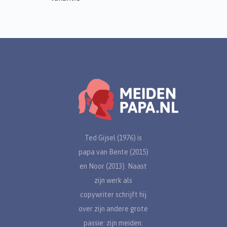
Ted Gijsel (1976) is
papa van Bente (2015)
en Noor (2013). Naast
zijn werk als
copywriter schrijft hij
over zijn andere grote
passie: zijn meiden.