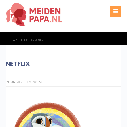
WRITTEN BY
TED GIJSEL
NETFLIX
21 JUNI 2017
|
|
VIEWS: 229