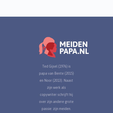
Ted Gijsel (1976) is
papa van Bente (2015)
en Noor (2013). Naast
zijn werk als
copywriter schrijft hij
over zijn andere grote
passie: zijn meiden.