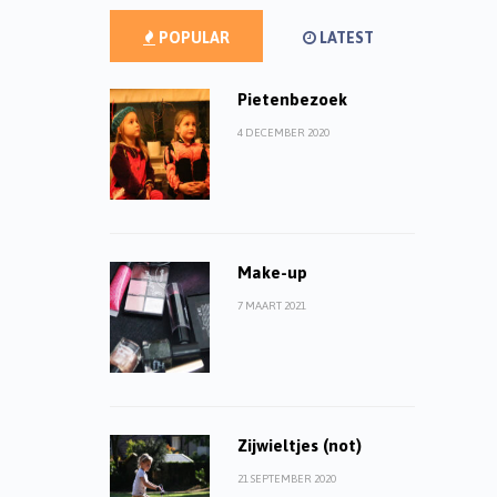
POPULAR
LATEST
Pietenbezoek
4 DECEMBER 2020
Make-up
7 MAART 2021
Zijwieltjes (not)
21 SEPTEMBER 2020