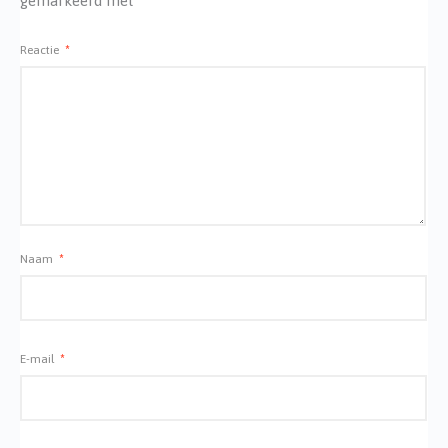
gemarkeerd met
*
Reactie
*
Naam
*
E-mail
*