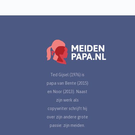
Ted Gijsel (1976) is
papa van Bente (2015)
en Noor (2013). Naast
zijn werk als
copywriter schrijft hij
over zijn andere grote
passie: zijn meiden.