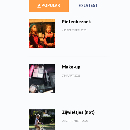
POPULAR
LATEST
Pietenbezoek
4 DECEMBER 2020
Make-up
7 MAART 2021
Zijwieltjes (not)
21 SEPTEMBER 2020