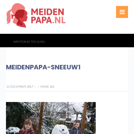
WRITTEN BY
TED GIJSEL
MEIDENPAPA-SNEEUW1
11 DECEMBER 2017
|
|
VIEWS: 264