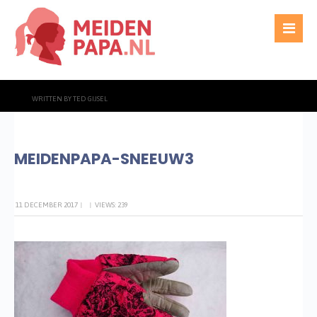
WRITTEN BY
TED GIJSEL
MEIDENPAPA-SNEEUW3
11 DECEMBER 2017
|
|
VIEWS: 239