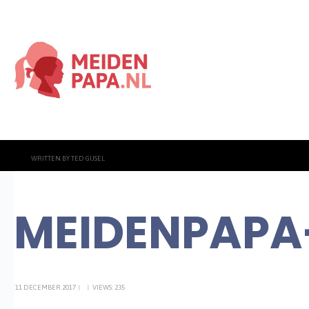
WRITTEN BY
TED GIJSEL
MEIDENPAPA
11 DECEMBER 2017
|
|
VIEWS: 235