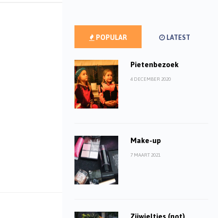
POPULAR
LATEST
Pietenbezoek
4 DECEMBER 2020
Make-up
7 MAART 2021
Zijwieltjes (not)