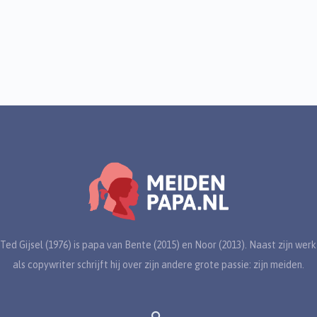
Ted Gijsel (1976) is papa van Bente (2015) en Noor (2013). Naast zijn werk
als copywriter schrijft hij over zijn andere grote passie: zijn meiden.