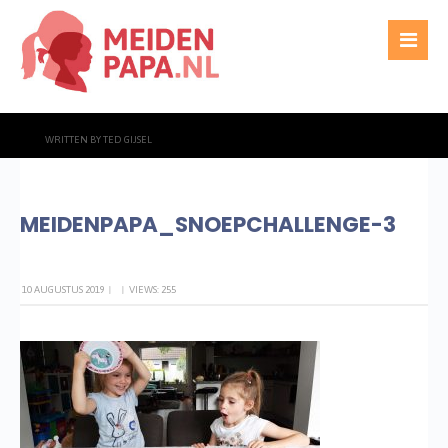
WRITTEN BY
TED GIJSEL
MEIDENPAPA_SNOEPCHALLENGE-3
10 AUGUSTUS 2019
|
|
VIEWS: 255