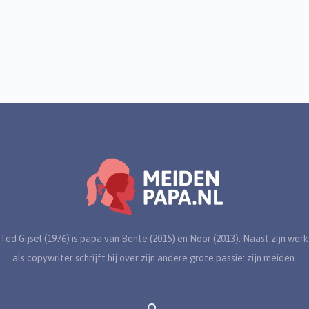
Ted Gijsel (1976) is papa van Bente (2015) en Noor (2013). Naast zijn werk
als copywriter schrijft hij over zijn andere grote passie: zijn meiden.