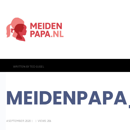
WRITTEN BY
TED GIJSEL
MEIDENPAPA
4 SEPTEMBER 2020
|
|
VIEWS: 206