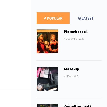
POPULAR
LATEST
Pietenbezoek
4 DECEMBER 2020
Make-up
7 MAART 2021
Zijwieltjes (not)