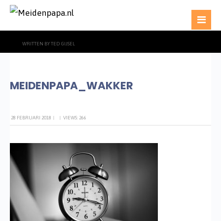
WRITTEN BY
TED GIJSEL
MEIDENPAPA_WAKKER
28 FEBRUARI 2018
|
|
VIEWS: 266