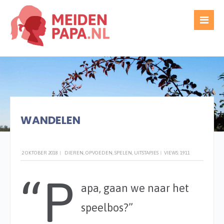
WRITTEN BY
TED GIJSEL
WANDELEN
2 OKTOBER 2018
|
DIEREN
,
OPVOEDEN
,
SPELEN
,
UITSTAPJES
|
VIEWS: 1911
“P
apa, gaan we naar het
speelbos?”