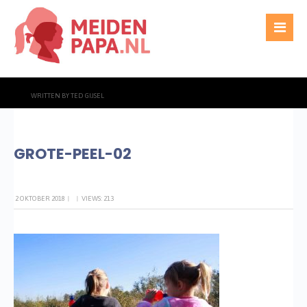
WRITTEN BY
TED GIJSEL
GROTE-PEEL-02
2 OKTOBER 2018
|
|
VIEWS: 213