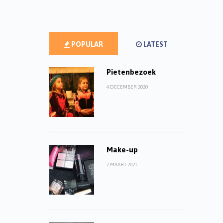
POPULAR
LATEST
Pietenbezoek
4 DECEMBER 2020
Make-up
7 MAART 2021