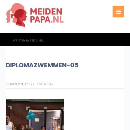
WRITTEN BY
TED GIJSEL
DIPLOMAZWEMMEN-05
28 NOVEMBER 2019
|
|
VIEWS: 245