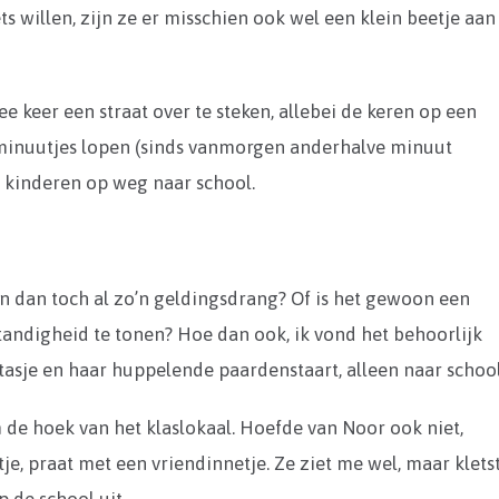
ets willen, zijn ze er misschien ook wel een klein beetje aan
keer een straat over te steken, allebei de keren op een
e minuutjes lopen (sinds vanmorgen anderhalve minuut
r kinderen op weg naar school.
. En dan toch al zo’n geldingsdrang? Of is het gewoon een
standigheid te tonen? Hoe dan ook, ik vond het behoorlijk
tasje en haar huppelende paardenstaart, alleen naar school
 de hoek van het klaslokaal. Hoefde van Noor ook niet,
tje, praat met een vriendinnetje. Ze ziet me wel, maar klets