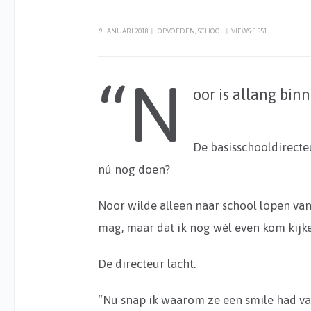
9 JANUARI 2018
|
OPVOEDEN
,
SCHOOL
|
VIEWS: 1551
“N
oor is allang binn
De basisschooldirecte
nú nog doen?
Noor wilde alleen naar school lopen va
mag, maar dat ik nog wél even kom kijken 
De directeur lacht.
“Nu snap ik waarom ze een smile had van 