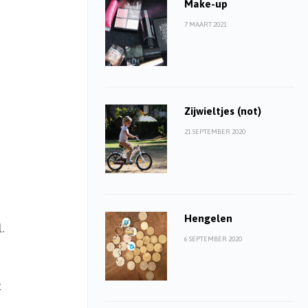
Make-up
7 MAART 2021
Zijwieltjes (not)
21 SEPTEMBER 2020
Hengelen
.
6 SEPTEMBER 2020
t