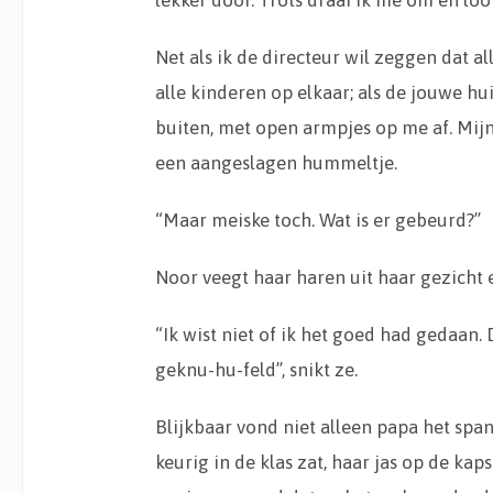
lekker door. Trots draai ik me om en loo
Net als ik de directeur wil zeggen dat all
alle kinderen op elkaar; als de jouwe hu
buiten, met open armpjes op me af. Mij
een aangeslagen hummeltje.
“Maar meiske toch. Wat is er gebeurd?”
Noor veegt haar haren uit haar gezicht
“Ik wist niet of ik het goed had gedaan.
geknu-hu-feld”, snikt ze.
Blijkbaar vond niet alleen papa het spa
keurig in de klas zat, haar jas op de kap