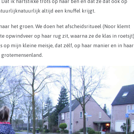
Dat ik hartstikke trots op haar ben en dat ze dat ook op
uurlijknatuurlijk altijd een knuffel krijgt.
aar het groen. We doen het afscheidsritueel (Noor klemt
te opwindveer op haar rug zit, waarna ze de klas in roetsjt)
 op mijn kleine meisje, dat zélf, op haar manier en in haar
ar grotemensenland.