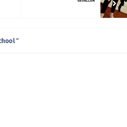
GEVALLEN
chool "