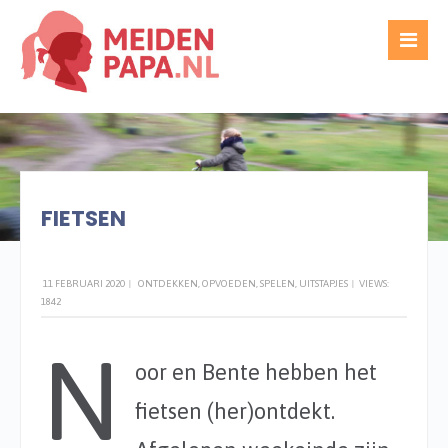
WRITTEN BY
TED GIJSEL
FIETSEN
11 FEBRUARI 2020
|
ONTDEKKEN
,
OPVOEDEN
,
SPELEN
,
UITSTAPJES
|
VIEWS:
1842
N
oor en Bente hebben het
fietsen (her)ontdekt.