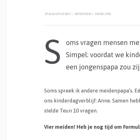
29 AUGUSTUS 2017
|
INTERVIEW
|
VIEWS: 2750
S
oms vragen mensen me h
Simpel: voordat we kinde
een jongenspapa zou zij
Soms spreek ik andere meidenpapa’s. Eén
ons kinderdagverblijf: Anne. Samen hebben 
stelde Teun 10 vragen.
Vier meiden! Heb je nog tijd om Formule