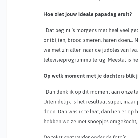
Hoe ziet jouw ideale papadag eruit?
“Dat begint ’s morgens met heel veel ge
ontbijten, brood smeren, haren doen… 
we met z’n allen naar de judoles van Iva
televisieprogramma terug. Meestal is he
Op welk moment met je dochters blik j
“Dan denk ik op dit moment aan onze la
Uiteindelijk is het resultaat super, maa
doen. Dan was ik te laat, dan liep er op
hebben we ze met snoepjes omgekocht,
De tekst gaat verder onder de foto’s.