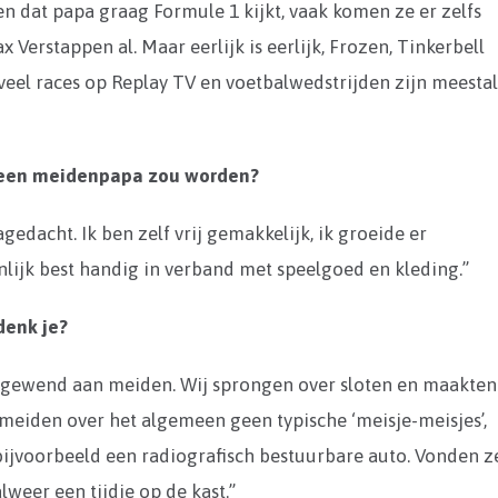
en dat papa graag Formule 1 kijkt, vaak komen ze er zelfs
 Verstappen al. Maar eerlijk is eerlijk, Frozen, Tinkerbell
veel races op Replay TV en voetbalwedstrijden zijn meesta
je een meidenpapa zou worden?
gedacht. Ik ben zelf vrij gemakkelijk, ik groeide er
nlijk best handig in verband met speelgoed en kleding.”
denk je?
iet gewend aan meiden. Wij sprongen over sloten en maakten
meiden over het algemeen geen typische ‘meisje-meisjes’,
k bijvoorbeeld een radiografisch bestuurbare auto. Vonden z
alweer een tijdje op de kast.”