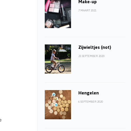
Make-up
7 MAART 2021
l
Zijwieltjes (not)
21 SEPTEMBER 2020
Hengelen
6 SEPTEMBER 2020
e