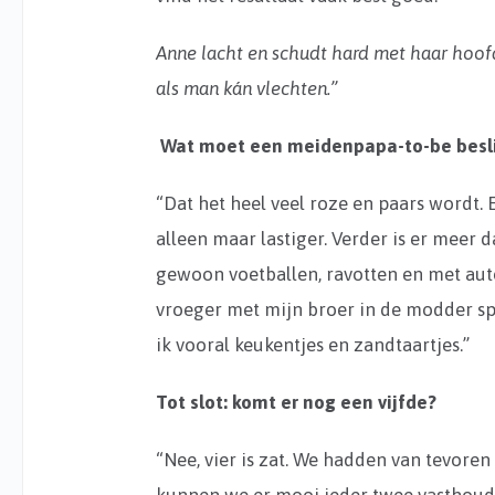
Anne lacht en schudt hard met haar hoofd
als man kán vlechten.”
Wat moet een meidenpapa-to-be besl
“Dat het heel veel roze en paars wordt.
alleen maar lastiger. Verder is er meer 
gewoon voetballen, ravotten en met auto’
vroeger met mijn broer in de modder sp
ik vooral keukentjes en zandtaartjes.”
Tot slot: komt er nog een vijfde?
“Nee, vier is zat. We hadden van tevore
kunnen we er mooi ieder twee vasthoude