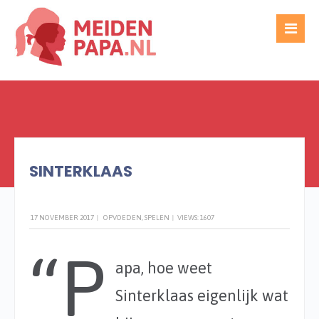
WRITTEN BY
TED GIJSEL
SINTERKLAAS
17 NOVEMBER 2017
|
OPVOEDEN
,
SPELEN
|
VIEWS: 1607
“P
apa, hoe weet
Sinterklaas eigenlijk wat