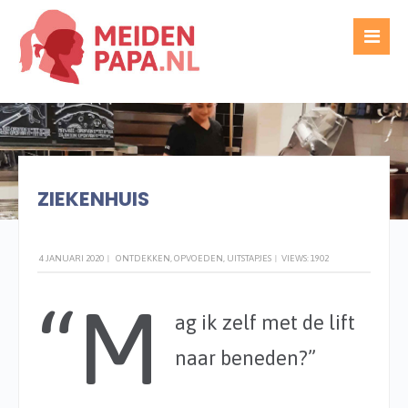
WRITTEN BY
TED GIJSEL
ZIEKENHUIS
4 JANUARI 2020
|
ONTDEKKEN
,
OPVOEDEN
,
UITSTAPJES
|
VIEWS: 1902
“M
ag ik zelf met de lift
naar beneden?”